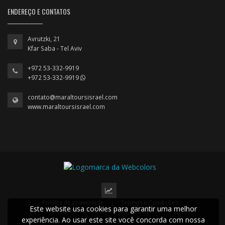
ENDEREÇO E CONTATOS
Avrutzki, 21
Kfar Saba - Tel Aviv
+972 53-332-9919
+972 53-332-9919
contato@maraltoursisrael.com
www.maraltoursisrael.com
Política de privacidade
|
Termos e Condições
Este website usa cookies para garantir uma melhor
2022 © Todos os direitos reservados.
experiência. Ao usar este site você concorda com nossa