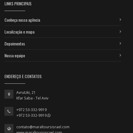
LINKS PRINCIPAIS
Conheça nossa agência
Localização e mapa
Depoimentos
Nossa equipe
ENDEREÇO E CONTATOS
Avrutzki, 21
Kfar Saba - Tel Aviv
+972 53-332-9919
+972 53-332-9919
contato@maraltoursisrael.com
www.maraltoursisrael.com