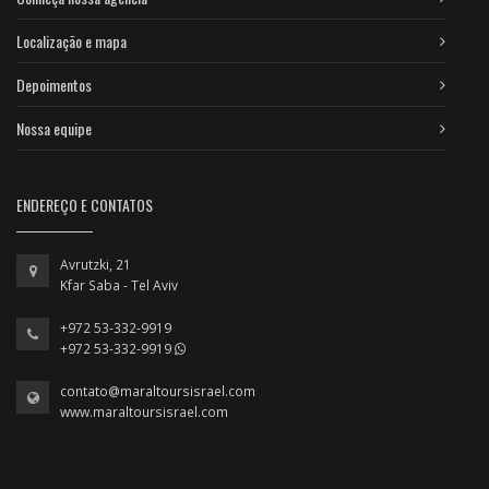
Localização e mapa
Depoimentos
Nossa equipe
ENDEREÇO E CONTATOS
Avrutzki, 21
Kfar Saba - Tel Aviv
+972 53-332-9919
+972 53-332-9919
contato@maraltoursisrael.com
www.maraltoursisrael.com