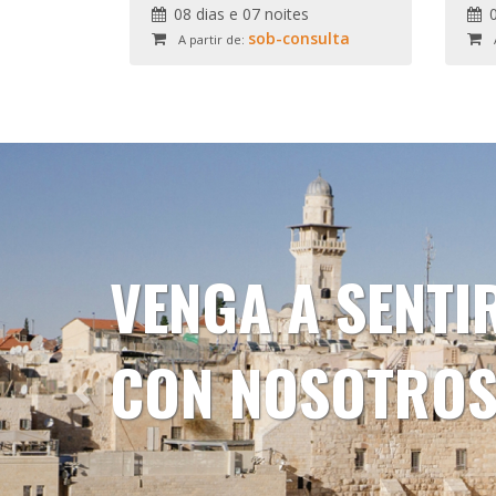
08 dias e 07 noites
sob-consulta
A partir de:
VENGA A SENTI
CON NOSOTRO
Previous