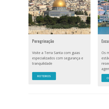
Peregrinação
Excu
Visite a Terra Santa com guias
Os m
especializados com segurança e
estã
tranquilidade
rese
agen
ROTEIROS
C