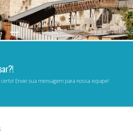
sar?!
r certo! Envie sua mensagem para nossa equipe!
s