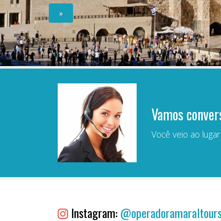
»
Vamos conver
Você veio ao luga
Instagram:
@operadoramaraltour